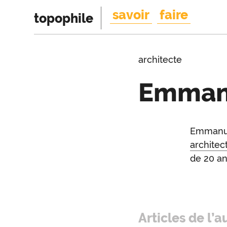
savoir
faire
topophile
architecte
Emmanu
Introduction
Emmanuel
Intr
architec
de 20 an
Articles de l’a