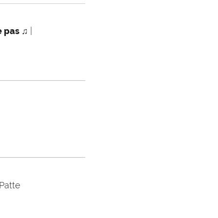
ne pas ♫
|
Patte