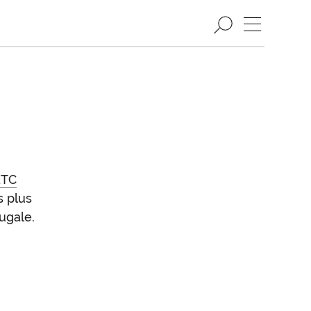
ETC
s plus
ugale.