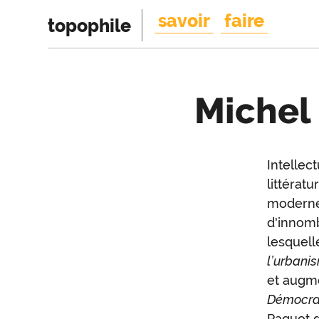
savoir
faire
topophile
Michel
Introduction
Intellect
Intr
littérat
moderne
d'innomb
lesquel
l’urbani
et augme
Démocra
Paquot 