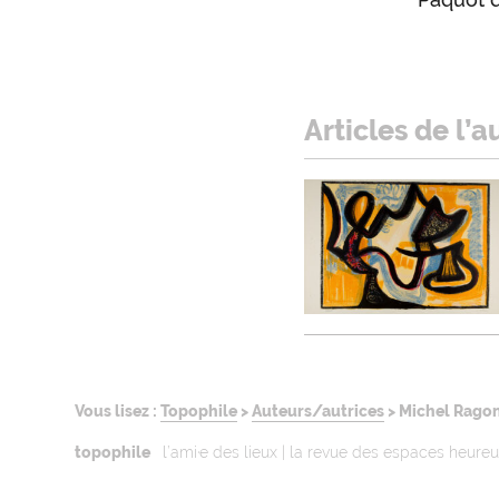
Articles de l’a
Vous lisez :
Topophile
>
Auteurs/autrices
>
Michel Rago
topophile
l’ami·e des lieux | la revue des espaces heure