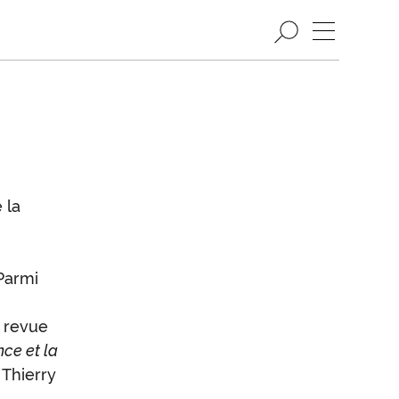
 la
Parmi
n revue
nce et la
 Thierry