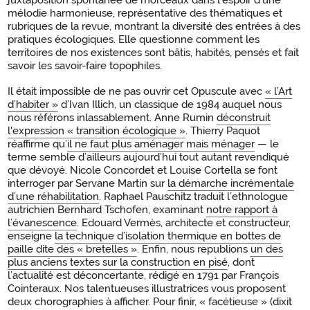
juxtaposition spontanée de morceaux dans l’espoir d’une
mélodie harmonieuse, représentative des thématiques et
rubriques de la revue, montrant la diversité des entrées à des
pratiques écologiques. Elle questionne comment les
territoires de nos existences sont bâtis, habités, pensés et fait
savoir les savoir-faire topophiles.
Il était impossible de ne pas ouvrir cet Opuscule avec
« l’Art
d’habiter »
d’Ivan Illich, un classique de 1984 auquel nous
nous référons inlassablement. Anne Rumin
déconstruit
l'expression « transition écologique »
. Thierry Paquot
réaffirme qu’
il ne faut plus aménager mais ménager
— le
terme semble d’ailleurs aujourd’hui tout autant revendiqué
que dévoyé. Nicole Concordet et Louise Cortella se font
interroger par Servane Martin sur
la démarche incrémentale
d’une réhabilitation
. Raphael Pauschitz traduit l’ethnologue
autrichien Bernhard Tschofen, examinant
notre rapport à
l’évanescence
. Edouard Vermès, architecte et constructeur,
enseigne
la technique d’isolation thermique en bottes de
paille dite des « bretelles »
. Enfin, nous republions
un des
plus anciens textes sur la construction en pisé
, dont
l’actualité est déconcertante, rédigé en 1791 par François
Cointeraux. Nos talentueuses illustratrices vous proposent
deux chorographies à afficher. Pour finir, « facétieuse » (dixit