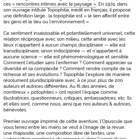
ces
« rencontres intimes avec le paysage »
. En 1974, dans
son ouvrage intitulé Topophilia, inédit en français, il propose
une définition large : la topophilie est « le lien affectif entre
les gens et le lieu ou l’environnement ».
Ce sentiment insaisissable et potentiellement universel, cette
relation réciproque avec son milieu, cette amitié avec les
lieux n’appartient à aucun champs disciplinaire — elle est
transdisciplinaire, sinon indisciplinée — et n’appartient à
aucune science — elle est phénoménologique et sensible.
Comment l’étudier sans l’enfermer ? Comment apprécier sa
diversité et sa complexité ? Comment rendre compte de sa
richesse et ses évolutions ? Topophile l'explore de manière
résolument pluridisciplinaire avec, à ce jour, plus de 200
auteurs et autrices différentes. Au fil des années, de
nombreux « potophiles » ont rejoint l'équipe comme
illustratrices, questionneurs, critiques, ambassadrices, etc. Ils
et elles sont, comme nous, ainsi que nos auteurs & autrices,
bénévoles.
Premier ouvrage imprimé de cette aventure, l’Opuscule que
vous tenez entre les mains se veut à l’image de la revue :
une rhapsodie, une composition libre de textes, une