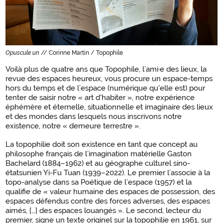
Opuscule un
// Corinne Martin / Topophile
Voilà plus de quatre ans que Topophile, l’ami·e des lieux, la
revue des espaces heureux, vous procure un espace-temps
hors du temps et de l’espace (numérique qu'elle est) pour
tenter de saisir notre « art d'habiter », notre expérience
éphémère et éternelle, situationnelle et imaginaire des lieux
et des mondes dans lesquels nous inscrivons notre
existence, notre « demeure terrestre ».
La topophilie doit son existence en tant que concept au
philosophe français de l’imagination matérielle Gaston
Bachelard (1884–1962) et au géographe culturel sino-
étatsunien Yi-Fu Tuan (1939–2022). Le premier l’associe à la
topo-analyse dans sa Poétique de l’espace (1957) et la
qualifie de « valeur humaine des espaces de possession, des
espaces défendus contre des forces adverses, des espaces
aimés, […] des espaces louangés ». Le second, lecteur du
premier, signe un texte originel sur la topophilie en 1961, sur