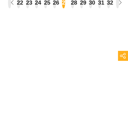
22
23
24
25
26
27
28
29
30
31
32
Vous lisez :
Topophile
>
Lieux
>
Paris
>
Page 27