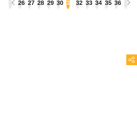
26
27
28
29
30
31
32
33
34
35
36
Vous lisez :
Topophile
>
Lieux
>
Paris
>
Page 31