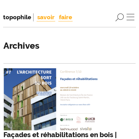
topophile
savoir
faire
Archives
Façades et réhabilitations en bois |