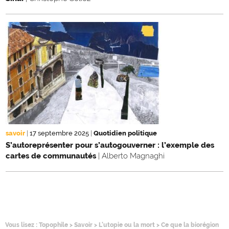
savoir
|
17 septembre 2025
|
Quotidien politique
S’autoreprésenter pour s’autogouverner : l’exemple des
cartes de communautés
| Alberto Magnaghi
Vous lisez :
Topophile
>
Savoir
>
L'utopie ou la mort
>
Ce que la biorégion