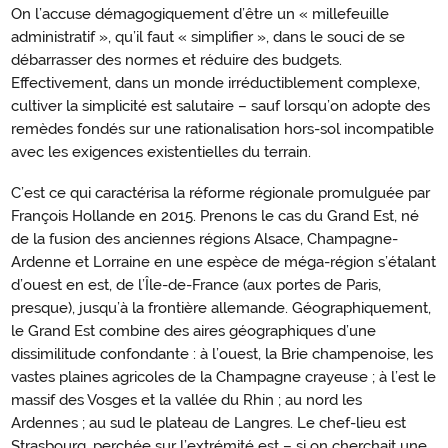
On l’accuse démagogiquement d’être un « millefeuille
administratif », qu’il faut « simplifier », dans le souci de se
débarrasser des normes et réduire des budgets.
Effectivement, dans un monde irréductiblement complexe,
cultiver la simplicité est salutaire – sauf lorsqu’on adopte des
remèdes fondés sur une rationalisation hors-sol incompatible
avec les exigences existentielles du terrain.
C’est ce qui caractérisa la réforme régionale promulguée par
François Hollande en 2015. Prenons le cas du Grand Est, né
de la fusion des anciennes régions Alsace, Champagne-
Ardenne et Lorraine en une espèce de méga-région s’étalant
d’ouest en est, de l’Île-de-France (aux portes de Paris,
presque), jusqu’à la frontière allemande. Géographiquement,
le Grand Est combine des aires géographiques d’une
dissimilitude confondante : à l’ouest, la Brie champenoise, les
vastes plaines agricoles de la Champagne crayeuse ; à l’est le
massif des Vosges et la vallée du Rhin ; au nord les
Ardennes ; au sud le plateau de Langres. Le chef-lieu est
Strasbourg, perchée sur l’extrémité est – si on cherchait une