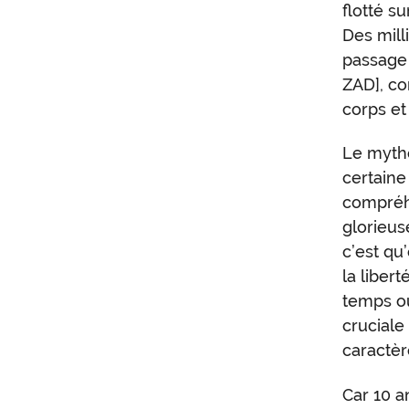
flotté s
Des mill
passage 
ZAD
], c
corps et 
Le mythe
certaine
compréhe
glorieuse
c’est qu
la libe
temps où
cruciale 
caractè
Car 10 an