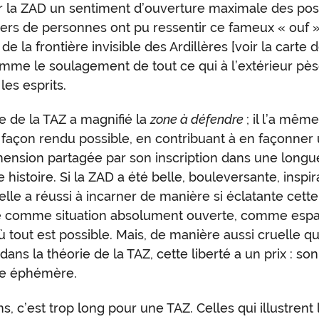
ur la ZAD un sentiment d’ouverture maximale des pos
iers de personnes ont pu ressentir ce fameux « ouf 
de la frontière invisible des Ardillères [voir
la carte d
omme le soulagement de tout ce qui à l’extérieur pès
les esprits.
 de la TAZ a magnifié la
zone à défendre
; il l’a mêm
 façon rendu possible, en contribuant à en façonner
nsion partagée par son inscription dans une longu
 histoire. Si la ZAD a été belle, bouleversante, inspir
’elle a réussi à incarner de manière si éclatante cett
rté comme situation absolument ouverte, comme esp
 tout est possible. Mais, de manière aussi cruelle q
dans la théorie de la TAZ, cette liberté a un prix : son
re éphémère.
s, c’est trop long pour une TAZ. Celles qui illustrent l