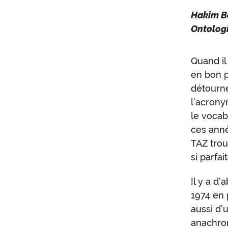
Hakim Be
Ontologi
Quand il
en bon p
détourn
l’acrony
le vocab
ces anné
TAZ trou
si parfa
Il y a d’
1974 en 
aussi d’
anachro