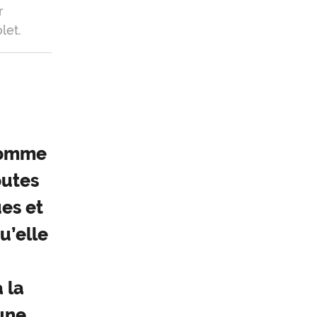
r
let.
 comme
outes
ues et
u’elle
 la
une