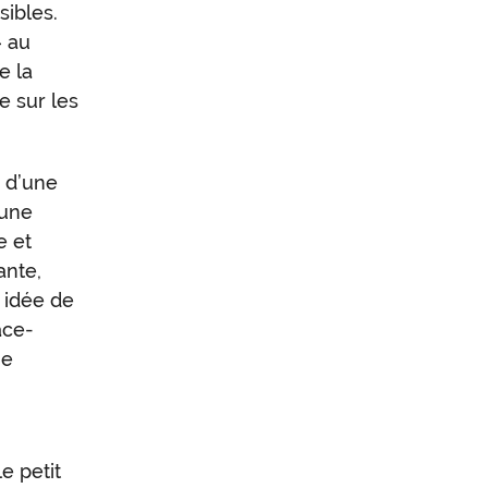
sibles.
» au
e la
e sur les
e d’une
 une
e et
ante,
e idée de
ace-
ue
e petit