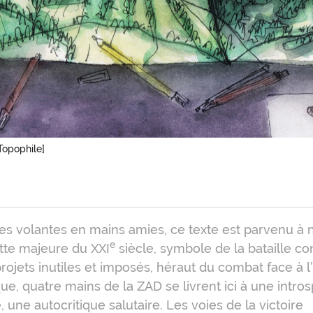
Topophile]
oduction
les volantes en mains amies, ce texte est parvenu à 
e
tte majeure du XXI
siècle, symbole de la bataille co
rojets inutiles et imposés, héraut du combat face à 
ue, quatre mains de la ZAD se livrent ici à une intro
, une autocritique salutaire. Les voies de la victoire