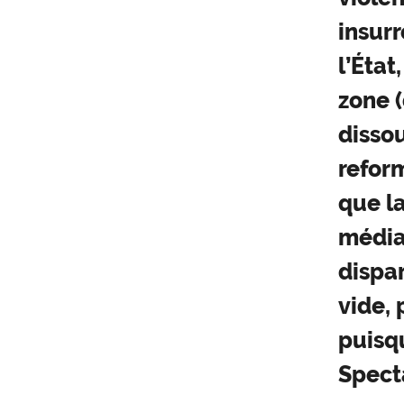
insur
l’État
zone (
dissou
reform
que l
médiat
dispar
vide, 
puisq
Spect