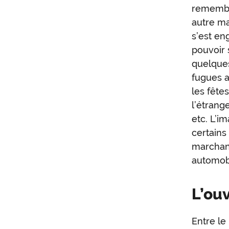
remembre
autre ma
s’est en
pouvoir 
quelques
fugues a
les fête
l’étrang
etc. L’i
certains
marchan
automobil
L’ou
Entre le