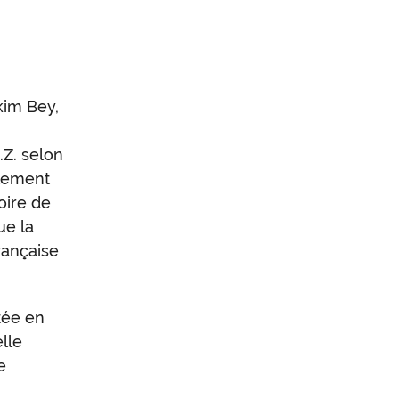
kim Bey,
Z. selon
blement
oire de
ue la
rançaise
tée en
lle
e