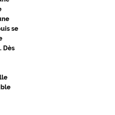
e
 une
uis se
e
. Dès
lle
ible