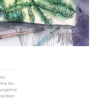
nos
ntre les
l’urgence
spection