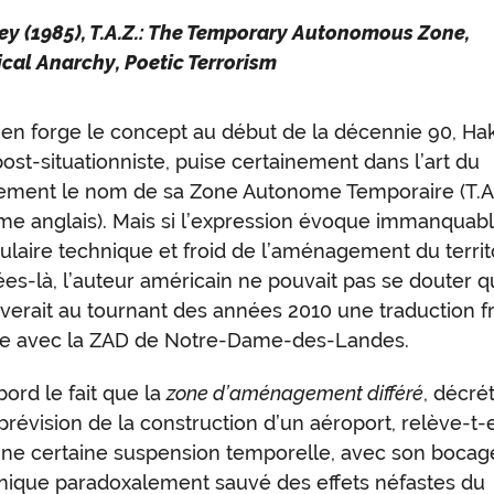
y (1985),
T.A.Z.: The Temporary Autonomous Zone,
cal Anarchy, Poetic Terrorism
 en forge le concept au début de la décennie 90, Ha
ost-situationniste, puise certainement dans l’art du
ement le nom de sa Zone Autonome Temporaire (T.A.
me anglais). Mais si l’expression évoque immanqua
ulaire technique et froid de l’aménagement du territ
es-là, l’auteur américain ne pouvait pas se douter q
verait au tournant des années 2010 une traduction f
ite avec la ZAD de Notre-Dame-des-Landes.
abord le fait que la
zone d’aménagement différé
, décré
prévision de la construction d’un aéroport, relève-t-e
une certaine suspension temporelle, avec son bocag
nique paradoxalement sauvé des effets néfastes du