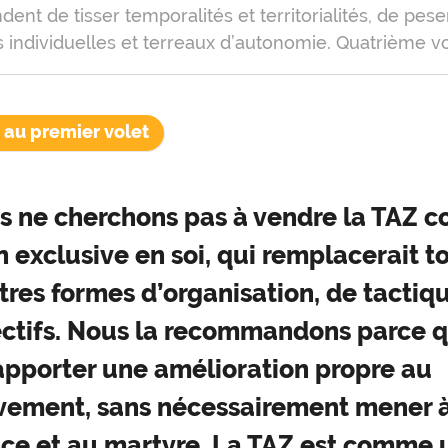
nt de tisser temporalités et territorialités, de pese
individuelles et terreaux d’autonomie. Quatrième vo
 au premier volet
s ne cherchons pas à vendre la TAZ
n exclusive en soi, qui remplacerait t
tres formes d’organisation, de tactiq
ectifs. Nous la recommandons parce q
apporter une amélioration propre au
vement, sans nécessairement mener à
nce et au martyre. La TAZ est comme 