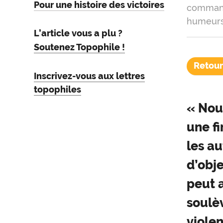
Pour une histoire des victoires
commande
humeurs 
L’article vous a plu ?
Soutenez Topophile !
Retour
Inscrivez-vous aux lettres
topophiles
« Nou
une fi
les au
d’obj
peut 
soulè
viole