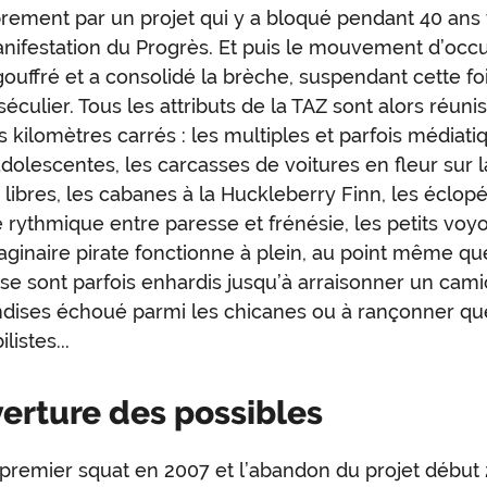
ment par un projet qui y a bloqué pendant 40 ans 
nifestation du Progrès. Et puis le mouvement d’occ
gouffré et a consolidé la brèche, suspendant cette foi
séculier. Tous les attributs de la TAZ sont alors réunis
 kilomètres carrés : les multiples et parfois médiati
dolescentes, les carcasses de voitures en fleur sur l
s libres, les cabanes à la Huckleberry Finn, les éclopé
e rythmique entre paresse et frénésie, les petits voyou
maginaire pirate fonctionne à plein, au point même qu
 se sont parfois enhardis jusqu’à arraisonner un cam
dises échoué parmi les chicanes ou à rançonner qu
istes...
verture des possibles
 premier squat en 2007 et l’abandon du projet début 2