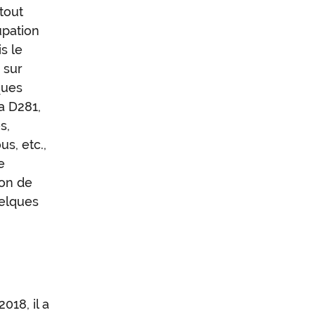
tout
upation
s le
 sur
ques
a D281,
s,
s, etc.,
e
ion de
elques
018, il a