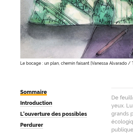
Le bocage : un plan, chemin faisant [Vanessa Alvarado / 
Sommaire
Intr
De feuil
Introduction
yeux. Lu
grands p
L’ouverture des possibles
écologiq
Perdurer
publique