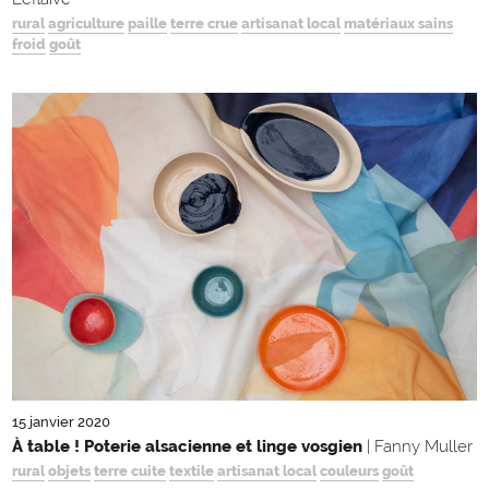
rural
agriculture
paille
terre crue
artisanat local
matériaux sains
froid
goût
15 janvier 2020
À table ! Poterie alsacienne et linge vosgien
| Fanny Muller
rural
objets
terre cuite
textile
artisanat local
couleurs
goût