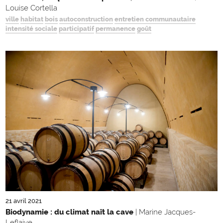
Louise Cortella
ville
habitat
bois
autoconstruction
entretien communautaire
intensité sociale
participatif
permanence
goût
21 avril 2021
Biodynamie : du climat naît la cave
| Marine Jacques-
Leflaive