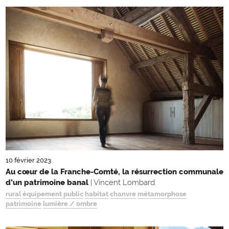
10 février 2023
Au cœur de la Franche-Comté, la résurrection communale
d’un patrimoine banal
| Vincent Lombard
rural
équipement public
habitat
chanvre
métamorphose
patrimoine
lumière / ombre