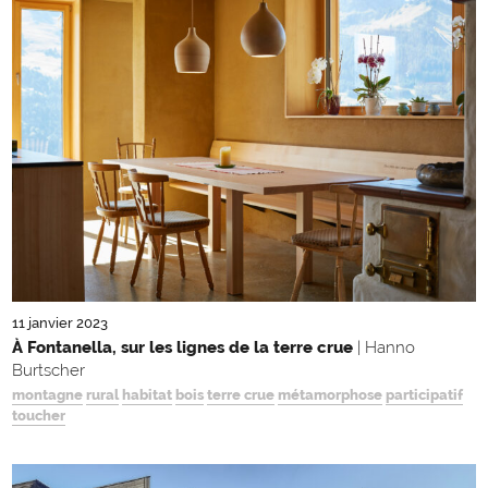
11 janvier 2023
À Fontanella, sur les lignes de la terre crue
| Hanno
Burtscher
montagne
rural
habitat
bois
terre crue
métamorphose
participatif
toucher