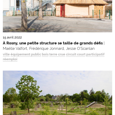
15 avril 2022
À Rosny, une petite structure se taille de grands défis
|
Maëlle Valfort, Frédérique Jonnard, Jesse O’Scanlan
ville
équipement public
bois
terre crue
circuit court
participatif
réemploi