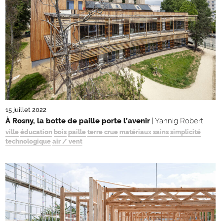
15 juillet 2022
À Rosny, la botte de paille porte l’avenir
| Yannig Robert
ville
éducation
bois
paille
terre crue
matériaux sains
simplicité
technologique
air / vent