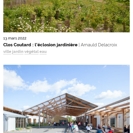
13 mars 2022
Clos Coutard : l’éclosion jardinière
| Arnauld Delacroix
ville
jardin
végétal
eau