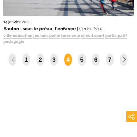
14 janvier 2022
Baulon : sous le préau, l’enfance
| Cédric Smal
ville
éducation
jeu
bois
paille
terre crue
circuit court
participatif
pédagogie
1
2
3
4
5
6
7