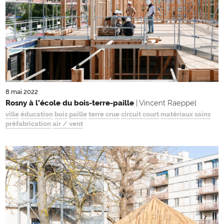
8 mai 2022
Rosny à l’école du bois-terre-paille
| Vincent Raeppel
ville
éducation
bois
paille
terre crue
circuit court
matériaux sains
préfabrication
air / vent