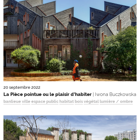
20 septembre 2022
La Pièce pointue ou le plaisir d’habiter
| Iwona Buczkowska
banlieue
ville
espace public
habitat
bois
végétal
lumière / ombre