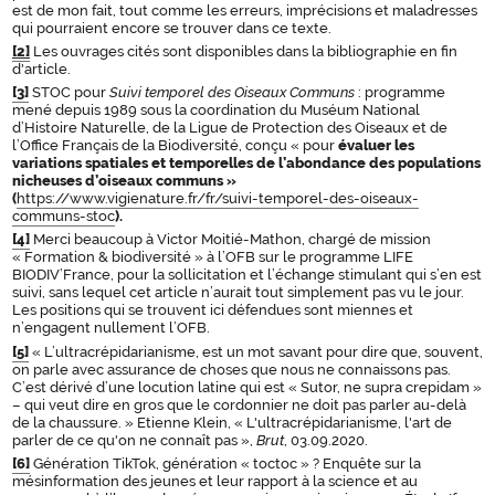
est de mon fait, tout comme les erreurs, imprécisions et maladresses
qui pourraient encore se trouver dans ce texte.
[2]
Les ouvrages cités sont disponibles dans la bibliographie en fin
d'article.
[3]
STOC pour
Suivi temporel des Oiseaux Communs
: programme
mené depuis 1989 sous la coordination du Muséum National
d’Histoire Naturelle, de la Ligue de Protection des Oiseaux et de
l’Office Français de la Biodiversité, conçu « pour
évaluer les
variations spatiales et temporelles de l’abondance des populations
nicheuses d’oiseaux communs »
(
https://www.vigienature.fr/fr/suivi-temporel-des-oiseaux-
communs-stoc
).
[4]
Merci beaucoup à Victor Moitié-Mathon, chargé de mission
« Formation & biodiversité » à l’OFB sur le programme LIFE
BIODIV’France, pour la sollicitation et l’échange stimulant qui s’en est
suivi, sans lequel cet article n’aurait tout simplement pas vu le jour.
Les positions qui se trouvent ici défendues sont miennes et
n’engagent nullement l’OFB.
[5]
« L’ultracrépidarianisme, est un mot savant pour dire que, souvent,
on parle avec assurance de choses que nous ne connaissons pas.
C’est dérivé d’une locution latine qui est « Sutor, ne supra crepidam »
– qui veut dire en gros que le cordonnier ne doit pas parler au-delà
de la chaussure. » Etienne Klein, « L'ultracrépidarianisme, l'art de
parler de ce qu'on ne connaît pas »,
Brut
, 03.09.2020.
[6]
Génération TikTok, génération « toctoc » ? Enquête sur la
mésinformation des jeunes et leur rapport à la science et au