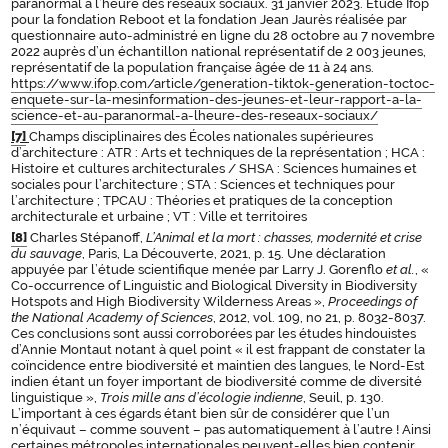
paranormal à l’heure des réseaux sociaux. 31 janvier 2023. Étude Ifop
pour la fondation Reboot et la fondation Jean Jaurès réalisée par
questionnaire auto-administré en ligne du 28 octobre au 7 novembre
2022 auprès d’un échantillon national représentatif de 2 003 jeunes,
représentatif de la population française âgée de 11 à 24 ans.
https://www.ifop.com/article/generation-tiktok-generation-toctoc-
enquete-sur-la-mesinformation-des-jeunes-et-leur-rapport-a-la-
science-et-au-paranormal-a-lheure-des-reseaux-sociaux/
[7]
Champs disciplinaires des Écoles nationales supérieures
d’architecture : ATR : Arts et techniques de la représentation ; HCA :
Histoire et cultures architecturales / SHSA : Sciences humaines et
sociales pour l’architecture ; STA : Sciences et techniques pour
l’architecture ; TPCAU : Théories et pratiques de la conception
architecturale et urbaine ; VT : Ville et territoires
[8]
Charles Stépanoff,
L’Animal et la mort : chasses, modernité et crise
du sauvage
, Paris, La Découverte, 2021, p. 15. Une déclaration
appuyée par l’étude scientifique menée par Larry J. Gorenflo
et al.
, «
Co-occurrence of Linguistic and Biological Diversity in Biodiversity
Hotspots and High Biodiversity Wilderness Areas »,
Proceedings of
the National Academy of Sciences
, 2012, vol. 109, no 21, p. 8032-8037.
Ces conclusions sont aussi corroborées par les études hindouistes
d’Annie Montaut notant à quel point « il est frappant de constater la
coïncidence entre biodiversité et maintien des langues, le Nord-Est
indien étant un foyer important de biodiversité comme de diversité
linguistique »,
Trois mille ans d’écologie indienne
, Seuil, p. 130.
L’important à ces égards étant bien sûr de considérer que l’un
n’équivaut – comme souvent – pas automatiquement à l’autre ! Ainsi
certaines métropoles internationales peuvent-elles bien contenir