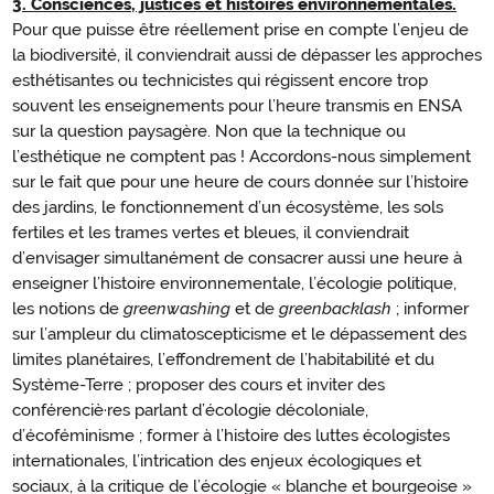
3.
Consciences, justices et histoires environnementales.
Consciences,
Pour que puisse être réellement prise en compte l’enjeu de
justices
la biodiversité, il conviendrait aussi de dépasser les approches
et
esthétisantes ou technicistes qui régissent encore trop
histoires
souvent les enseignements pour l’heure transmis en ENSA
sur la question paysagère. Non que la technique ou
environnementale
l’esthétique ne comptent pas ! Accordons-nous simplement
sur le fait que pour une heure de cours donnée sur l’histoire
des jardins, le fonctionnement d’un écosystème, les sols
fertiles et les trames vertes et bleues, il conviendrait
d’envisager simultanément de consacrer aussi une heure à
enseigner l’histoire environnementale, l’écologie politique,
les notions de
greenwashing
et de
greenbacklash
; informer
sur l’ampleur du climatoscepticisme et le dépassement des
limites planétaires, l’effondrement de l’habitabilité et du
Système-Terre ; proposer des cours et inviter des
conférenciè·res parlant d’écologie décoloniale,
d’écoféminisme ; former à l’histoire des luttes écologistes
internationales, l’intrication des enjeux écologiques et
sociaux, à la critique de l’écologie « blanche et bourgeoise »