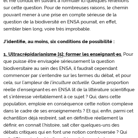
et me conduit en suivant à formuler ici quelques réflexions
sur cette question. Pour de nombreuses raisons, le chemin
pouvant mener à une prise en compte sérieuse de la
question de la biodiversité en ENSA pourrait, en effet,
sembler bien long, voire très improbable.
J'identifie, au moins, six conditions de possibilité :
1.
Ultracrépidarianisme
[5]
: former les enseignant·es
.
Pour
Former
que puisse être envisagée sérieusement la question
les
biodiversitaire au sein des ENSA, il faudrait cependant
enseignant
·es
commencer par s’entendre sur les termes du débat, et pour
cela, sur l’ampleur de
l’inculture actuelle
. Quelle proportion
réelle d’enseignant·es en ENSA lit de la littérature scientifique
et s’intéresse véritablement à ce sujet ? Qui, dans cette
population, emploie en conséquence cette notion complexe
dans le cadre de ses enseignements ? Et qui, enfin, parmi cet
échantillon déjà restreint, sait en définitive réellement la
définir, en connait l’histoire, sait citer quelques-uns des
débats critiques qui en font une notion controversée ? Qui