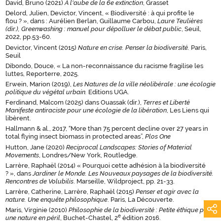
David, Bruno (2021)
À l'aube de la 6e extinction
, Grasset
Delord, Julien, Devictor, Vincent, « Biodiversité : à qui profite le
flou ? », dans : Aurélien Berlan, Guillaume Carbou,
Laure Teulières
(dir.)
,
Greenwashing : manuel pour dépolluer le débat public
, Seuil,
2022, pp.53-60.
Devictor, Vincent (2015)
Nature en crise. Penser la biodiversité.
Paris,
Seuil
Dibondo, Douce, « La non-reconnaissance du racisme fragilise les
luttes, Reporterre, 2025.
Erwein, Marion (2019),
Les Natures de la ville néolibérale : une écologie
politique du végétal urbain.
Editions UGA.
Ferdinand, Malcom (2025) dans Ouassak (dir.),
Terres et Liberté
Manifeste antiraciste pour une écologie de la libération
, Les Liens qui
libèrent.
Hallmann & al., 2017, “More than 75 percent decline over 27 years in
total flying insect biomass in protected areas”,
Plos One
Hutton, Jane (2020)
Reciprocal Landscapes: Stories of Material
Movements
, Londres/New York, Routledge.
Larrère, Raphaël (2014) « Pourquoi cette adhésion à la biodiversité
? », dans
Jardiner le Monde. Les Nouveaux paysages de la biodiversité.
Rencontres de Volubilis
. Marseille, Wildproject, pp. 21-33.
Larrère, Catherine, Larrère, Raphaël (2015)
Penser et agir avec la
nature. Une enquête philosophique
. Paris, La Découverte.
Maris, Virginie (2010)
Philosophie de la biodiversité : Petite éthique pour
e
une nature en péril
, Buchet-Chastel, 2
édition 2016.