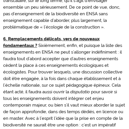
transcalaire, sur le long terme, qu’il s’agit d’envisager
ensemble un peu sérieusement. De ce point de vue, donc,
pas d’enseignement de la biodiversité en ENSA sans
enseignement capable d’aborder, plus largement, la
problématique de « l’écologie de la construction ».
6.
R
emplacements délicats, vers de nouveaux
Vers
fondamentaux ?
Sixièmement, enfin, et puisque la liste des
de
enseignements en ENSA ne peut s’allonger indéfiniment : il
nouveaux
faudra tout d’abord accepter que d’autres enseignements
fondamentaux
cèdent la place à ces enseignements écologiques et
écologistes. Pour trouver lesquels, une discussion collective
?
doit être engagée, à la fois dans chaque établissement et à
l’échelle nationale, sur ce sujet pédagogique épineux. Cela
étant acté, il faudra aussi ouvrir la
disputatio
pour savoir si
tous les enseignements doivent intégrer cet enjeu
contemporain majeur, ou bien s’il vaut mieux aborder le sujet
de façon approfondie, dans des temps dédiés, en licence ou
en master. Avec à l’esprit l’idée que la prise en compte de la
biodiversité ne saurait être une option : c’est un impératif