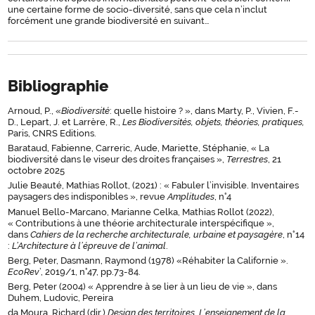
une certaine forme de socio-diversité, sans que cela n’inclut
forcément une grande biodiversité en suivant…
Bibliographie
Arnoud, P., «
Biodiversité
: quelle histoire ? », dans Marty, P., Vivien, F.-
D., Lepart, J. et Larrère, R.,
Les Biodiversités, objets, théories, pratiques,
Paris, CNRS Editions.
Barataud, Fabienne, Carreric, Aude, Mariette, Stéphanie, « La
biodiversité dans le viseur des droites françaises »,
Terrestres
, 21
octobre 2025
Julie Beauté, Mathias Rollot, (2021) : « Fabuler l’invisible. Inventaires
paysagers des indisponibles », revue
Amplitudes
, n°4
Manuel Bello-Marcano, Marianne Celka, Mathias Rollot (2022),
« Contributions à une théorie architecturale interspécifique »,
dans
Cahiers de la recherche architecturale, urbaine et paysagère
, n°14
:
L’Architecture à l’épreuve de l’animal
.
Berg, Peter, Dasmann, Raymond (1978) «Réhabiter la Californie ».
EcoRev
’, 2019/1, n°47, pp.73-84.
Berg, Peter (2004) « Apprendre à se lier à un lieu de vie », dans
Duhem, Ludovic, Pereira
da Moura, Richard (dir.)
Design des territoires, L’enseignement de la