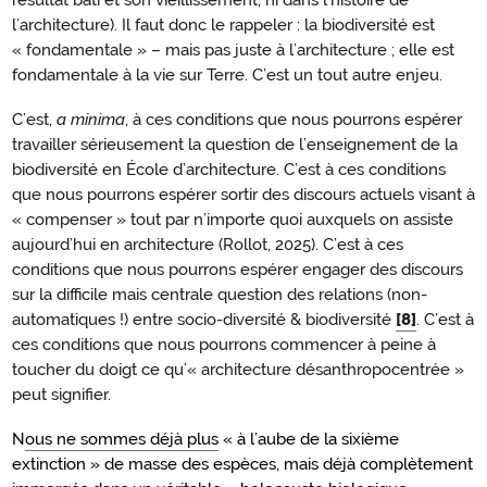
résultat bâti et son vieillissement, ni dans l’histoire de
l’architecture). Il faut donc le rappeler : la biodiversité est
« fondamentale » – mais pas juste à l’architecture ; elle est
fondamentale à la vie sur Terre. C’est un tout autre enjeu.
C’est,
a minima
, à ces conditions que nous pourrons espérer
Conclusion
travailler sérieusement la question de l’enseignement de la
biodiversité en École d’architecture. C’est à ces conditions
que nous pourrons espérer sortir des discours actuels visant à
« compenser » tout par n’importe quoi auxquels on assiste
aujourd’hui en architecture (Rollot, 2025). C’est à ces
conditions que nous pourrons espérer engager des discours
sur la difficile mais centrale question des relations (non-
automatiques !) entre socio-diversité & biodiversité
[8]
. C’est à
ces conditions que nous pourrons commencer à peine à
toucher du doigt ce qu’« architecture désanthropocentrée »
peut signifier.
N
ous ne sommes déjà plus
« à l’aube de la sixième
extinction » de masse des espèces, mais déjà complètement