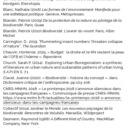
biorégion
, Eterotopia.
Blanc, Nathalie (2016)
Les formes de l’environnement. Manifeste pour
une esthétique politique
. Genève, Métispresses.
Blandin, Patrick (2009)
De la protection de la nature au pilotage de la
biodiversité
. Paris, Quae
Blandin, Patrick (2010)
Biodiversité. L’avenir du vivant
. Paris, Albin
Michel
Carrington, D., 2019, “Plummeting insect numbers ‘threaten collapse
of nature’”,
The Guardian
Chauvin, Hortense, 2025, « Budget : la droite et le RN veulent la peau
de l’OFB et l’Ademe »,
Reporterre
.
Church, Sarah P. (2014) . Exploring Urban Bioregionalism: a synthesis
of literature on urban nature and sustainable patterns of urban living
,
S.A.P.I.EN.S
, 7.1.
Clavel, Joanne (2020), « Biodiversité – histoire du concept », dans
Dictionnaire critique de l’anthropocène
, pp.103-106.
CNRS-MNHN, 2018, « Le printemps 2018 s’annonce silencieux dans
les campagnes françaises », Communiqué de presse CNRS-MNHN,
https://www.mnhn.fr/fr/actualites/le-printemps-2018-s-annonce-
silencieux-dans-les-campagnes-francaises
Collectif (2014)
Jardiner le Monde. Les nouveaux
paysages de la
biodiversité.
Rencontres de Volubilis
. Marseille, Wildproject
Dasmann, Raymond (1968)
A Different Kind of Country
. MacMillan
Company, New York.