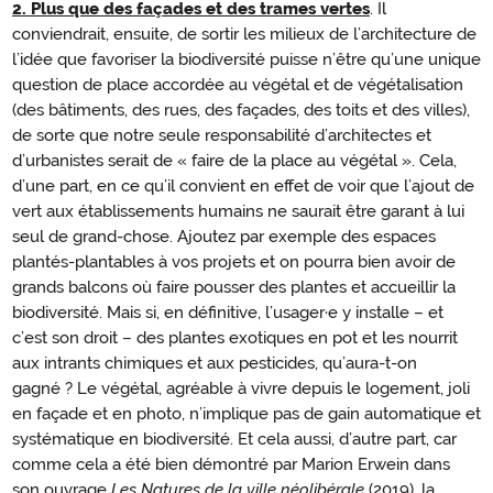
2.
Plus que des façades et des trames vertes
. Il
Plus
conviendrait, ensuite, de sortir les milieux de l’architecture de
que
l’idée que favoriser la biodiversité puisse n’être qu’une unique
des
question de place accordée au végétal et de végétalisation
façades
(des bâtiments, des rues, des façades, des toits et des villes),
de sorte que notre seule responsabilité d’architectes et
et
d’urbanistes serait de « faire de la place au végétal ». Cela,
des
d’une part, en ce qu’il convient en effet de voir que l’ajout de
trames
vert aux établissements humains ne saurait être garant à lui
vertes
seul de grand-chose. Ajoutez par exemple des espaces
plantés-plantables à vos projets et on pourra bien avoir de
grands balcons où faire pousser des plantes et accueillir la
biodiversité. Mais si, en définitive, l’usager·e y installe – et
c’est son droit – des plantes exotiques en pot et les nourrit
aux intrants chimiques et aux pesticides, qu’aura-t-on
gagné ? Le végétal, agréable à vivre depuis le logement, joli
en façade et en photo, n’implique pas de gain automatique et
systématique en biodiversité. Et cela aussi, d’autre part, car
comme cela a été bien démontré par Marion Erwein dans
son ouvrage
Les Natures de la ville néolibérale
(2019), la