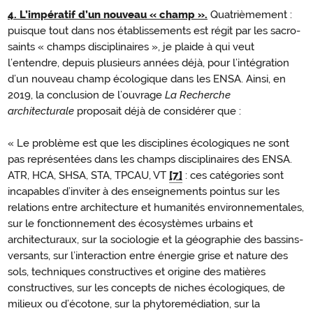
4. L’impératif d’un nouveau « champ ».
Quatrièmement :
L'impératif
puisque tout dans nos établissements est régit par les sacro-
d'un
saints « champs disciplinaires », je plaide à qui veut
nouveau
l’entendre, depuis plusieurs années déjà, pour l’intégration
champ
d’un nouveau champ écologique dans les ENSA. Ainsi, en
2019, la conclusion de l’ouvrage
La Recherche
architecturale
proposait déjà de considérer que :
« Le problème est que les disciplines écologiques ne sont
pas représentées dans les champs disciplinaires des ENSA.
ATR, HCA, SHSA, STA, TPCAU, VT
[7]
: ces catégories sont
incapables d’inviter à des enseignements pointus sur les
relations entre architecture et humanités environnementales,
sur le fonctionnement des écosystèmes urbains et
architecturaux, sur la sociologie et la géographie des bassins-
versants, sur l’interaction entre énergie grise et nature des
sols, techniques constructives et origine des matières
constructives, sur les concepts de niches écologiques, de
milieux ou d’écotone, sur la phytoremédiation, sur la