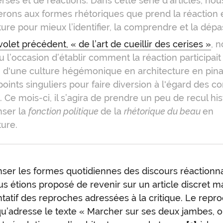
rses et de réactions. Dans cette série d'articles, no
erons aux formes rhétoriques que prend la réaction 
ture pour mieux l’identifier, la comprendre et la dépa
volet précédent, « de l’art de cueillir des cerises »
, 
u l’occasion d’établir comment la réaction participait
 d'une culture hégémonique en architecture en pinai
points singuliers pour faire diversion à l'égard des co
s. Ce mois-ci, il s’agira de prendre un peu de recul his
nser la
fonction politique
de la
rhétorique du beau
en
ture.
ser les formes quotidiennes des discours réactionna
s étions proposé de revenir sur un article discret m
tatif des reproches adressées à la critique. Le repr
qu’adresse le texte « Marcher sur ses deux jambes, 