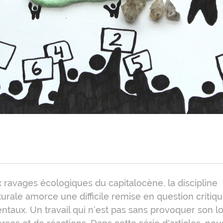
oduction
 ravages écologiques du capitalocène, la discipline
turale amorce une difficile remise en question critiq
taux. Un travail qui n’est pas sans provoquer son lo