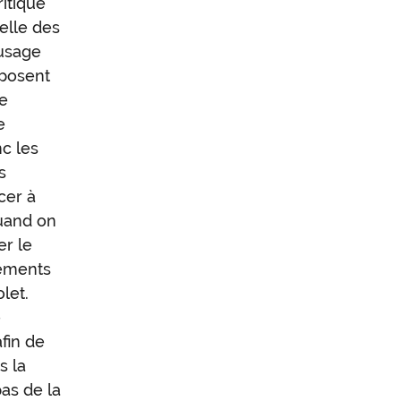
ritique
melle des
’usage
 posent
ce
e
nc les
s
cer à
quand on
er le
léments
let.
e
afin de
s la
as de la