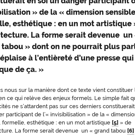
tuerait en soi un danger participant d
bilisation » de la « dimension sensible
le, esthétique : en un mot artistique
hitecture. La forme serait devenue un
tabou » dont on ne pourrait plus parl
éplaise à l'entièreté d’une presse qui
que de ça. »
s nous sur la manière dont ce texte vient constituer 
 en ce qui relève des enjeux formels. Le simple fait q
cités ne s’attardent pas sur ces derniers constituerait
r participant de l’« invisibilisation » de la « dimensi
, formelle, esthétique : en un mot artistique
[5]
» de
ecture. La forme serait devenue un « grand tabou
[6]