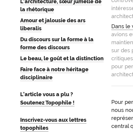
controve
L’architecture, sœur jumelle de
intéress
la rhétorique
architec
Amour et jalousie des ars
Dans le 
liberalis
avions e
Du discours sur la forme à la
maintien
forme des discours
sur des 
Le beau, le goût et la distinction
critique
pour pe
Faire face à notre héritage
architec
disciplinaire
L’article vous a plu ?
Pour pen
Soutenez Topophile !
nous nou
représen
Inscrivez-vous aux lettres
central 
topophiles