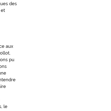
ques des
 et
ace aux
llot,
ions pu
dons
une
entendre
ire
n
e
, le