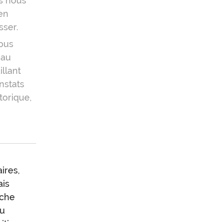
us nous
en
sser.
nous
 au
llant
nstats
torique,
ires,
ais
oche
ou