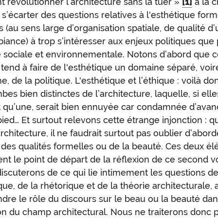
révolutionner l’architecture sans la tuer »
[1]
à la c
i s’écarter des questions relatives à l'esthétique for
 (au sens large d’organisation spatiale, de qualité d
iance) à trop s’intéresser aux enjeux politiques que
ce sociale et environnementale. Notons d’abord que 
tend à faire de l'esthétique un domaine séparé, voir
, de la politique. L'esthétique et l’éthique : voilà do
bes bien distinctes de l’architecture, laquelle, si elle
t qu’une, serait bien ennuyée car condamnée d’avan
ied… Et surtout relevons cette étrange injonction : 
rchitecture, il ne faudrait surtout pas oublier d’abord
 des qualités formelles ou de la beauté. Ces deux é
ent le point de départ de la réflexion de ce second vo
iscuterons de ce qui lie intimement les questions d
que, de la rhétorique et de la théorie architecturale, 
re le rôle du discours sur le beau ou la beauté dan
on du champ architectural. Nous ne traiterons donc p