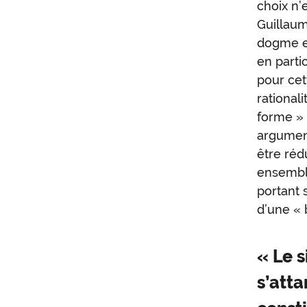
choix n’
Guillaum
dogme en
en parti
pour cett
rational
forme 
argument
être réd
ensemble
portant 
d’une « 
« Le s
s’atta