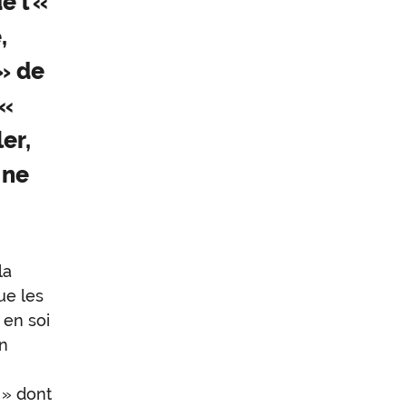
e l’«
,
 » de
 «
er,
 ne
la
ue les
 en soi
on
» dont