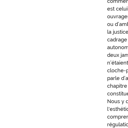
comment 
est celu
ouvrages
ou d’amb
la justi
cadrage 
autonome
deux jam
n’étaien
cloche-p
parle d’a
chapitre
constitu
Nous y d
l'esthéti
comprend
régulati