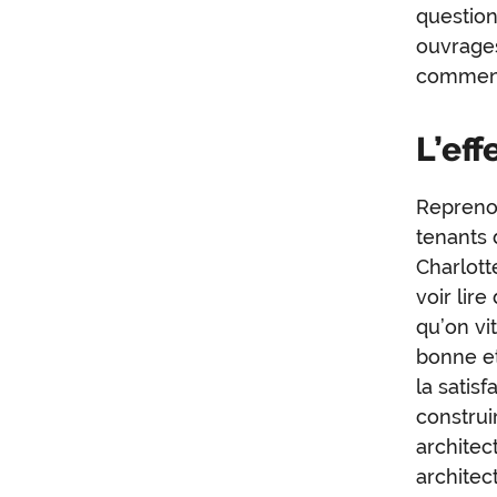
question
ouvrage
comment
L’eff
Reprenon
tenants 
Charlott
voir lire
qu’on vi
bonne et
la satis
construi
architec
architec