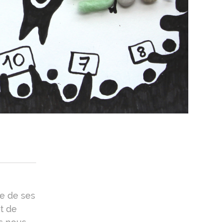
ue de ses
t de