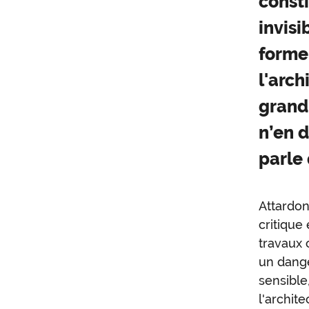
consti
invisi
formel
l'arc
grand 
n’en d
parle 
Attardon
critique
travaux 
un dange
sensible
l'archit