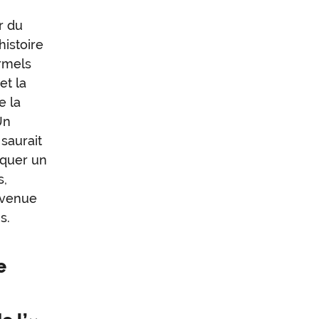
r du
histoire
ormels
et la
e la
Un
saurait
oquer un
s,
advenue
s.
e