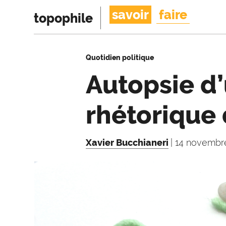
savoir
faire
topophile
Quotidien politique
Autopsie d’
rhétorique
Xavier Bucchianeri
| 14 novembr