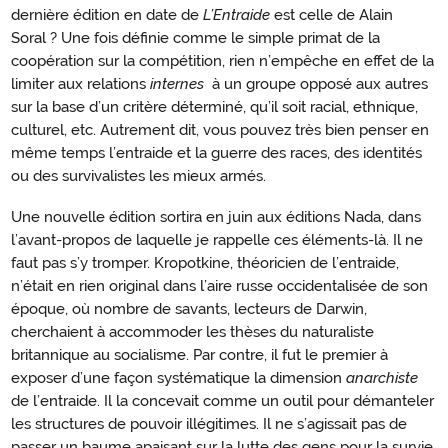
dernière édition en date de
L’Entraide
est celle de Alain
Soral ? Une fois définie comme le simple primat de la
coopération sur la compétition, rien n’empêche en effet de la
limiter aux relations
internes
à un groupe opposé aux autres
sur la base d’un critère déterminé, qu’il soit racial, ethnique,
culturel, etc. Autrement dit, vous pouvez très bien penser en
même temps l’entraide et la guerre des races, des identités
ou des survivalistes les mieux armés.
Une nouvelle édition sortira en juin aux éditions Nada, dans
l’avant-propos de laquelle je rappelle ces éléments-là. Il ne
faut pas s’y tromper. Kropotkine, théoricien de l’entraide,
n’était en rien original dans l’aire russe occidentalisée de son
époque, où nombre de savants, lecteurs de Darwin,
cherchaient à accommoder les thèses du naturaliste
britannique au socialisme. Par contre, il fut le premier à
exposer d’une façon systématique la dimension
anarchiste
de l’entraide. Il la concevait comme un outil pour démanteler
les structures de pouvoir illégitimes. Il ne s’agissait pas de
passer un baume apaisant sur la lutte des gens pour la survie.