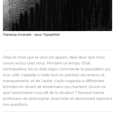
[Vanessa Alvarado - pour Topophile]
Introduction
Déjà six mois que le virus est apparu, déjà deux que nous
vivons reclus chez nous. Pendant ce temps, l’État
centralisateur tel un état-major commande la population qui,
d’un côté, l’appelle à l’aide tout en pointant ses erreurs et
manquements, et de l’autre, s’auto-organise à différentes
échelles en rêvant de lendemains qui chantent. Qu’est-ce
que l’anarchisme nous dit de la situation ? Renaud Garcia,
professeur de philosophie, anarchiste et décroissant répond à
nos questions.