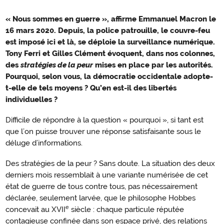
« Nous sommes en guerre », affirme Emmanuel Macron le
Une
16 mars 2020. Depuis, la police patrouille, le couvre-feu
stratégie
est imposé ici et là, se déploie la surveillance numérique.
de
Tony Ferri et Gilles Clément évoquent, dans nos colonnes,
choc
des
stratégies de la peur
mises en place par les autorités.
Pourquoi, selon vous, la démocratie occidentale adopte-
numérique
t-elle de tels moyens ? Qu’en est-il des libertés
individuelles ?
Difficile de répondre à la question « pourquoi », si tant est
que l’on puisse trouver une réponse satisfaisante sous le
déluge d’informations.
Des stratégies de la peur ? Sans doute. La situation des deux
derniers mois ressemblait à une variante numérisée de cet
état de guerre de tous contre tous, pas nécessairement
déclarée, seulement larvée, que le philosophe Hobbes
e
concevait au XVII
siècle : chaque particule réputée
contagieuse confinée dans son espace privé, des relations