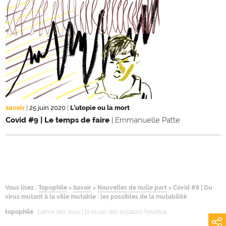
savoir
|
25 juin 2020
|
L'utopie ou la mort
Covid #9 | Le temps de faire
| Emmanuelle Patte
Vous lisez :
Topophile
>
Savoir
>
Nouvelles de nulle part
>
Covid #8 | Du
virus mutant à la ville mutable : les possibles de la mutabilité
topophile
l’ami·e des lieux | la revue des espaces heureux