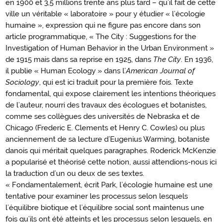
en 1900 et 3,5 millions trente ans plus tard – qu’il fait de cette
ville un véritable « laboratoire » pour y étudier « l’écologie
humaine », expression qui ne figure pas encore dans son
article programmatique, « The City : Suggestions for the
Investigation of Human Behavior in the Urban Environment »
de 1915 mais dans sa reprise en 1925, dans
The City
. En 1936,
il publie « Human Ecology » dans l’
American Journal of
Sociology
, qui est ici traduit pour la première fois. Texte
fondamental, qui expose clairement les intentions théoriques
de l’auteur, nourri des travaux des écologues et botanistes,
comme ses collègues des universités de Nebraska et de
Chicago (Frederic E. Clements et Henry C. Cowles) ou plus
anciennement de sa lecture d’Eugenius Warming, botaniste
danois qui méritait quelques paragraphes. Roderick McKenzie
a popularisé et théorisé cette notion, aussi attendions-nous ici
la traduction d’un ou deux de ses textes.
« Fondamentalement, écrit Park, l’écologie humaine est une
tentative pour examiner les processus selon lesquels
l’équilibre biotique et l’équilibre social sont maintenus une
fois qu’ils ont été atteints et les processus selon lesquels, en