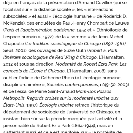
déjà en français de la présentation d’Armand Cuvillier (qui se
focalisait sur « la distance sociale », les « inter-actions
subsociales » et aussi « l’écologie humaine » de Roderick D.
McKenzie), des enquêtes de Paul-Henry Chombart de Lauwe
(
Paris et l’agglomération parisienne
, 1952 et « Ethn(o)logie de
l’espace humain », 1972), de la « somme » de Jean-Michel
Chapoulie (
La tradition sociologique de Chicago (1892-1961)
,
Seuil, 2001), des ouvrages de Suzie Guth (
Robert E. Park.
Itinéraire sociologique de Red Wing à Chicago
, L’Harmattan,
2012 et sous sa direction,
Modernité de Robert Ezra Park. Les
concepts de l’École d Chicago
, L’Harmattan, 2008), sans
oublier l’article de Catherine Rhein (« L’écologie humaine,
discipline-chimère »,
Sociétés contemporaines
, n°49-50, 2003)
et de l’essai de Pierre Saint-Arnaud (
Park-Dos Passos
Metropolis. Regards croisés sur la modernité urbaine aux
États-Unis
, 1997).
Écologie urbaine
retrace l’historique du
département de sociologie de l’université de Chicago, en
insistant bien sûr sur la période marquée par l’activité et la
personnalité de Robert Ezra Park (1864-1944), mais en
s’attardant aussi, et cela est méritoire, sur « la postérité de