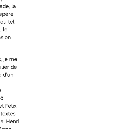
ade, la
 repère
ou tel
 le
nsion
, je me
ulier de
e d’un
e
 ô
t Félix
textes
a, Henri