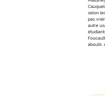
Maldiney
Cauqueli
selon le
pas vrai
autre us
étudiant
Foucault,
aboutir,