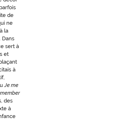
parfois
ite de
qui ne
à la
. Dans
e sert à
s et
 plaçant
itais à
f,
du
Je me
emember
s, des
xte à
enfance