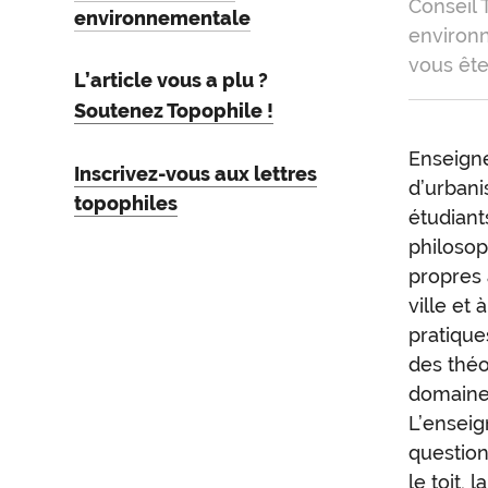
Conseil 
environnementale
environn
vous ête
L’article vous a plu ?
Soutenez Topophile !
Enseigne
Inscrivez-vous aux lettres
d’urbani
topophiles
étudiant
philosop
propres 
ville et 
pratique
des théo
domaine 
L’enseig
question
le toit, l