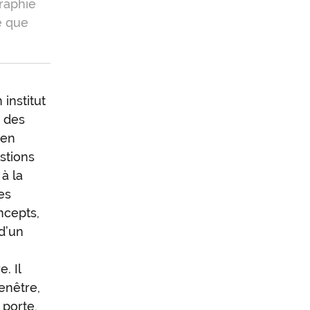
graphie
e que
institut
à des
 en
stions
à la
des
ncepts,
d’un
. Il
enêtre,
a porte,