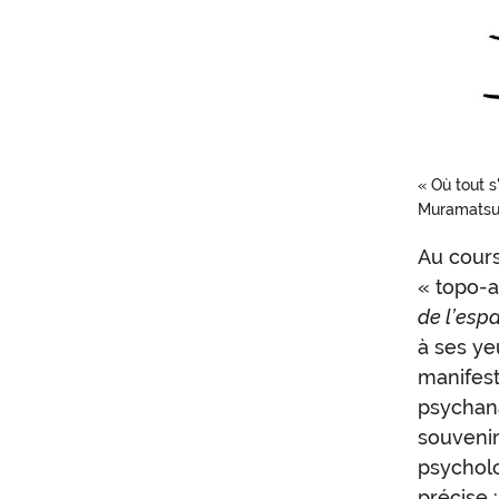
« Où tout 
Muramatsu 
Au cours
Gast
« topo-a
Bach
de l’esp
à ses ye
et
manifest
la
psychana
topo
souvenir
psycholo
anal
précise 