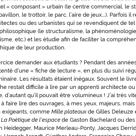
 tel « composant » urbain (le centre commercial, le st
avillon, le trottoir, le parc, l’aire de jeux...). Parfois il
itectes ou des urbanistes qui se revendiquent de tel 
philosophique (le structuralisme, la phénoménologie,
sme, etc.) et les étudie afin de faciliter la compréhe
hique de leur production.
rcice demander aux étudiants ? Pendant des années
tenté d’une « fiche de lecture », en plus du suivi rég
naire. Les résultats étaient inégaux. Souvent le livr
e restait difficile à lire par un apprenti architecte ou
, d’autant qu’il pouvait être volumineux ! J’ai très vit
à faire lire des ouvrages, à mes yeux, majeurs, mais
 exigeants, comme
Mille plateaux
de Gilles Deleuze e
,
La Poétique de l’espace
de Gaston Bachelard ou des 
n Heidegger, Maurice Merleau-Ponty, Jacques Derrid