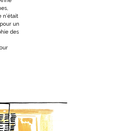
 Anne
mes,
 n’était
 pour un
phie des
pour