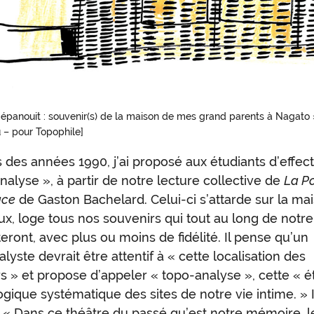
s'épanouit : souvenir(s) de la maison de mes grand parents à Nagato
– pour Topophile]
 des années 1990, j’ai proposé aux étudiants d’effec
on
nalyse », à partir de notre lecture collective de
La P
elard
ace
de Gaston Bachelard. Celui-ci s’attarde sur la mai
ux, loge tous nos souvenirs qui tout au long de notre
eront, avec plus ou moins de fidélité. Il pense qu’un
lyste devrait être attentif à « cette localisation des
-
s » et propose d’appeler « topo-analyse », cette « 
gique systématique des sites de notre vie intime. » I
yse
: « Dans ce théâtre du passé qu’est notre mémoire, 