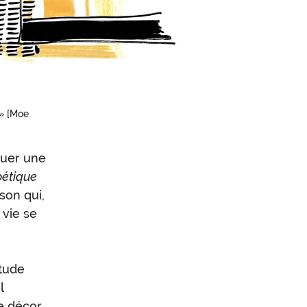
 » [Moe
tuer une
oétique
son qui,
 vie se
étude
l
le décor