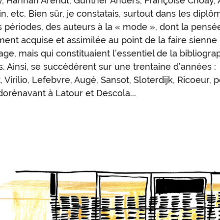
, Hannah Arendt, Günther Anders, Françoise Choay,
n, etc. Bien sûr, je constatais, surtout dans les diplô
s périodes, des auteurs à la « mode », dont la pensée
ment acquise et assimilée au point de la faire sienne
age, mais qui constituaient l’essentiel de la bibliogra
s. Ainsi, se succédèrent sur une trentaine d’années :
 Virilio, Lefebvre, Augé, Sansot, Sloterdijk, Ricoeur, 
 dorénavant à Latour et Descola...