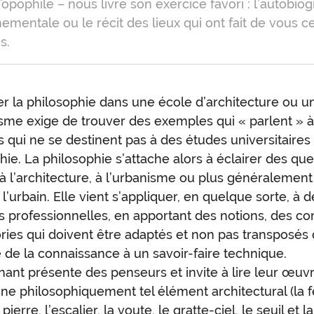
Topophile – nous livre son exercice favori : l’autobio
ementale ou le récit des lieux qui ont fait de vous c
s.
r la philosophie dans une école d’architecture ou un 
sme exige de trouver des exemples qui « parlent » 
s qui ne se destinent pas à des études universitaires
hie. La philosophie s’attache alors à éclairer des que
à l’architecture, à l’urbanisme ou plus généralement 
à l’urbain. Elle vient s’appliquer, en quelque sorte, à 
s professionnelles, en apportant des notions, des co
ries qui doivent être adaptés et non pas transposés 
de la connaissance à un savoir-faire technique.
nant présente des penseurs et invite à lire leur œuvre
ne philosophiquement tel élément architectural (la f
a pierre, l’escalier, la voute, le gratte-ciel, le seuil et l