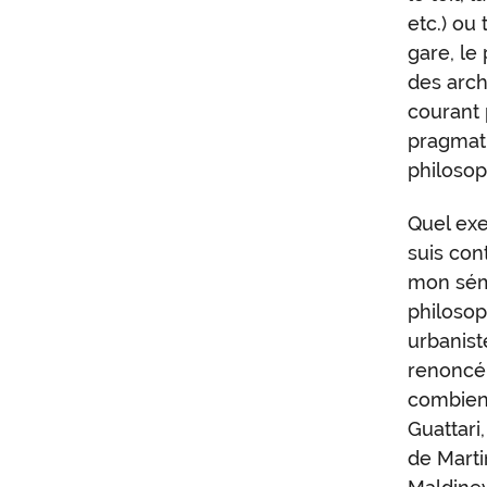
etc.) ou
gare, le p
des arch
courant 
pragmati
philosop
Quel exe
suis con
mon sémi
philosoph
urbaniste
renoncé 
combien
Guattari
de Marti