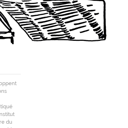
loppent
ons
atiqué
nstitut
re du