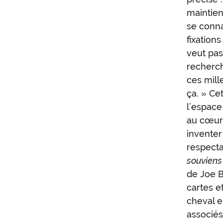
maintien
se conna
fixations
veut pas
recherch
ces mill
ça. » Cet
l’espace
au cœur 
inventer
respecta
souvien
de Joe B
cartes e
cheval e
associés